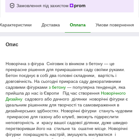
Замовлення під захистом
Характеристики
Доставка
Оплата
Умови повернення
Опис
Новорічна з фігура Сніговик із віником з бетону — це
прекрасне рішення для прикрашання саду своїми руками.
Бетон поєднує в собі два головні складники, вартість і
довговічність. На сьогодні прикраса саду декоративними
садовими фігурками
з бетону
— популярна тенденція, яка
прийшла до нас із Європи Під час створення
Новорічного
Дизайну
садового або дачного ділянки новорічні фігурки є
ідеальним рішенням для творчості та самовираження в
дизайнерських здібностях. Новорічні фігурки стануть чудовим
прикрасою для газону або клумб, зможуть підкреслити
неповторність и красу вашої садової ділянки, дуже швидко
перетворивши його на стильне та ошатне місце. Новорічні
фігурки покращують настрій, змушують милуватися і