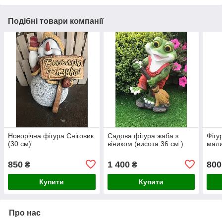
Подібні товари компанії
Новорічна фігура Сніговик
Садова фігура жаба з
Фігу
(30 см)
віником (висота 36 см )
мали
850
1 400
800
₴
₴
Купити
Купити
Про нас