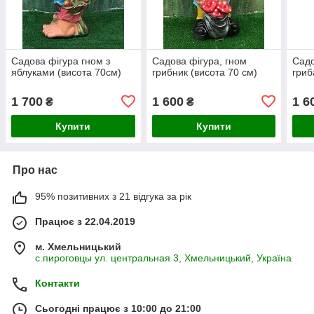
Садова фігура гном з
Садова фігура, гном
Садо
яблуками (висота 70см)
грибник (висота 70 см)
гриб
1 700
1 600
1 6
₴
₴
Купити
Купити
Про нас
95% позитивних з 21 відгука за рік
Працює з 22.04.2019
м. Хмельницький
с.пироговцы ул. центральная 3, Хмельницький, Україна
Контакти
Сьогодні працює з 10:00 до 21:00