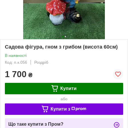
Садова фігура, гном з грибом (висота 60см)
В наявності
Код: п.к.056
Роздріб
1 700
₴
Купити
або
Купити з
Що таке купити з Пром?