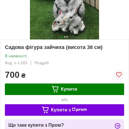
Садова фігура зайчиха (висота 38 см)
В наявності
Код: п.з.183
Роздріб
700
₴
Купити
або
Купити з
Що таке купити з Пром?