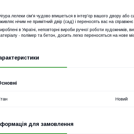
ігура лелеки сім'я чудово впишеться в інтер'єр вашого двору або 
живляє нічим не примітний двір (сад) і переносять вас на справжн
ироблені в Україні, неповторні вироби ручної роботи художників, ви
атеріалу - полімер та бетон, досить легко переносяться на нове м
арактеристики
Основні
Стан
Новий
нформація для замовлення