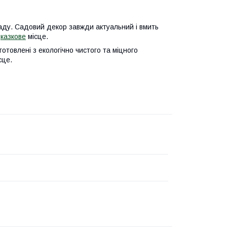
саду. Садовий декор завжди актуальний і вмить
є
казкове
місце.
готовлені з екологічно чистого та міцного
ісце.