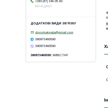
+380 (97) 346-05-90
МЕНЕДЖЕР
Ф
о
В
м
doroshaknata@gmail.com
380973460590
Х
380973460590
380973460590
КИІВСТАР
І