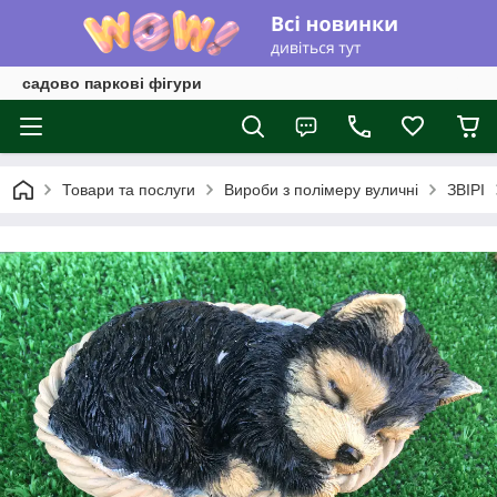
садово паркові фігури
Товари та послуги
Вироби з полімеру вуличні
ЗВІРІ