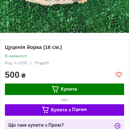
Цуценія йорка (16 см.)
В наявності
Код: п.з.035
Роздріб
500
₴
Купити
або
Купити з
Що таке купити з Пром?