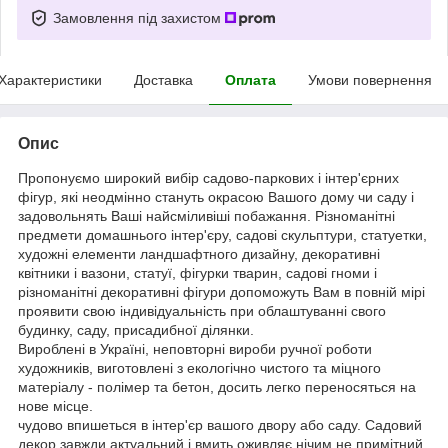
Замовлення під захистом
Характеристики
Доставка
Оплата
Умови повернення
Опис
Пропонуємо широкий вибір садово-паркових і інтер'єрних
фігур, які неодмінно стануть окрасою Вашого дому чи саду і
задовольнять Ваші найсміливіші побажання. Різноманітні
предмети домашнього інтер'єру, садові скульптури, статуетки,
художні елементи ландшафтного дизайну, декоративні
квітники і вазони, статуї, фігурки тварин, садові гноми і
різноманітні декоративні фігури допоможуть Вам в повній мірі
проявити свою індивідуальність при облаштуванні свого
будинку, саду, присадибної ділянки.
Вироблені в Україні, неповторні вироби ручної роботи
художників, виготовлені з екологічно чистого та міцного
матеріалу - полімер та бетон, досить легко переносяться на
нове місце.
чудово впишеться в інтер'єр вашого двору або саду. Садовий
декор завжди актуальний і вмить оживляє нічим не примітний