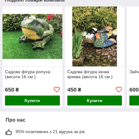
Садова фігура ропуха
Садова фігура качка
Зайч
(висота 16 см )
кряква (висота 16 см )
650
450
600
₴
₴
Купити
Купити
Про нас
95% позитивних з 21 відгука за рік