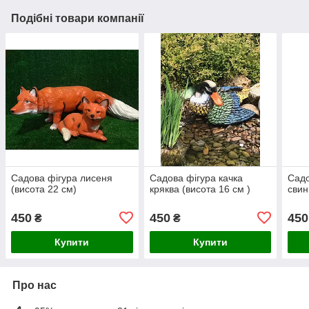
Подібні товари компанії
Садова фігура лисеня
Садова фігура качка
Садо
(висота 22 см)
кряква (висота 16 см )
свин
450
450
450
₴
₴
Купити
Купити
Про нас