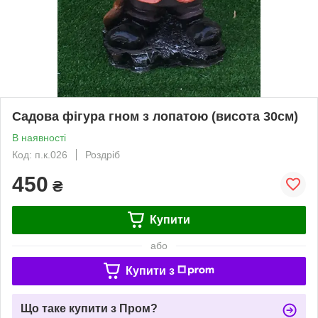
Садова фігура гном з лопатою (висота 30см)
В наявності
Код: п.к.026
Роздріб
450
₴
Купити
або
Купити з
Що таке купити з Пром?