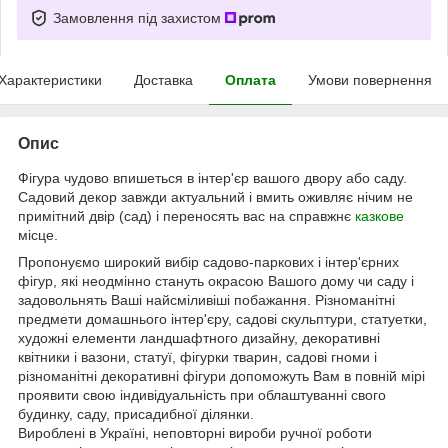
Замовлення під захистом
Характеристики
Доставка
Оплата
Умови повернення
Опис
Фігура чудово впишеться в інтер'єр вашого двору або саду.
Садовий декор завжди актуальний і вмить оживляє нічим не
примітний двір (сад) і переносять вас на справжнє
казкове
місце.
Пропонуємо широкий вибір садово-паркових і інтер'єрних
фігур, які неодмінно стануть окрасою Вашого дому чи саду і
задовольнять Ваші найсміливіші побажання. Різноманітні
предмети домашнього інтер'єру, садові скульптури, статуетки,
художні елементи ландшафтного дизайну, декоративні
квітники і вазони, статуї, фігурки тварин, садові гноми і
різноманітні декоративні фігури допоможуть Вам в повній мірі
проявити свою індивідуальність при облаштуванні свого
будинку, саду, присадибної ділянки.
Вироблені в Україні, неповторні вироби ручної роботи