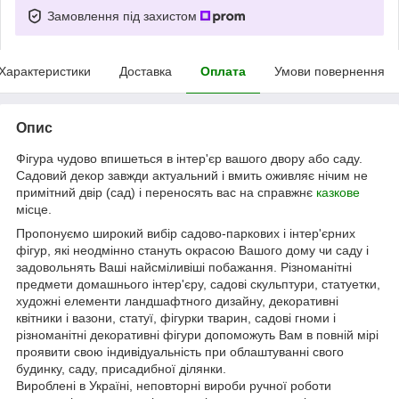
Замовлення під захистом
Характеристики
Доставка
Оплата
Умови повернення
Опис
Фігура чудово впишеться в інтер'єр вашого двору або саду.
Садовий декор завжди актуальний і вмить оживляє нічим не
примітний двір (сад) і переносять вас на справжнє
казкове
місце.
Пропонуємо широкий вибір садово-паркових і інтер'єрних
фігур, які неодмінно стануть окрасою Вашого дому чи саду і
задовольнять Ваші найсміливіші побажання. Різноманітні
предмети домашнього інтер'єру, садові скульптури, статуетки,
художні елементи ландшафтного дизайну, декоративні
квітники і вазони, статуї, фігурки тварин, садові гноми і
різноманітні декоративні фігури допоможуть Вам в повній мірі
проявити свою індивідуальність при облаштуванні свого
будинку, саду, присадибної ділянки.
Вироблені в Україні, неповторні вироби ручної роботи