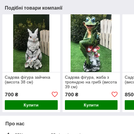
Подібні товари компанії
Садова фігура зайчиха
Садова фігура, жаба з
Садо
(висота 38 см)
трояндою на грибі (висота
(вис
39 см)
700
700
850
₴
₴
Купити
Купити
Про нас