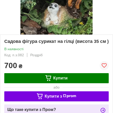
Садова фігура сурикат на гілці (висота 35 см )
В наявності
Код: п.з.082
Роздріб
700
₴
Купити
або
Купити з
Що таке купити з Пром?