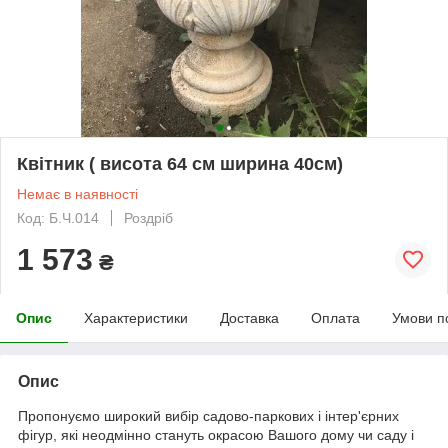
Квітник ( висота 64 см ширина 40см)
Немає в наявності
Код: Б.Ч.014
Роздріб
1 573
₴
Опис
Характеристики
Доставка
Оплата
Умови п
Опис
Пропонуємо широкий вибір садово-паркових і інтер'єрних
фігур, які неодмінно стануть окрасою Вашого дому чи саду і