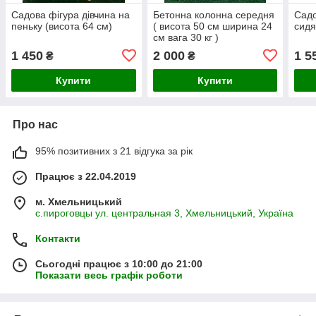
Садова фігура дівчина на
Бетонна колонна середня
Садо
пеньку (висота 64 см)
( висота 50 см ширина 24
сидя
см вага 30 кг )
1 450
2 000
1 5
₴
₴
Купити
Купити
Про нас
95% позитивних з 21 відгука за рік
Працює з 22.04.2019
м. Хмельницький
с.пироговцы ул. центральная 3, Хмельницький, Україна
Контакти
Сьогодні працює з 10:00 до 21:00
Показати весь графік роботи