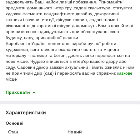
задовольнять Ваші найсміливіші побажання. Різноманітні
предмети домашнього інтер'єру, садові скульптури, статуетки,
художні елементи ландшафтного дизайну, декоративні
квітники і вазони, статуї, фігурки тварин, садові гноми і
різноманітні декоративні фігури допоможуть Вам в повній мірі
проявити свою індивідуальність при облаштуванні свого
будинку, саду, присадибної ділянки.
Вироблені в Україні, неповторні вироби ручної роботи
художників, виготовлені з екологічно чистого та міцного
матеріалу - полімер та бетон, досить легко переносяться на
нове місце. Чудово впишеться в інтер'єр вашого двору або
саду. Садовий декор завжди актуальний і вмить оживляє нічим
не примітний двір (сад) і переносять вас на справжнє
казкове
місце
Приховати
Характеристики
Основні
Стан
Новий