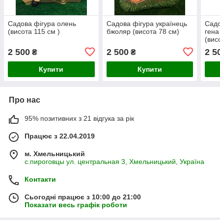
Садова фігура олень
Садова фігура українець
Садо
(висота 115 см )
бжоляр (висота 78 см)
гена
(вис
2 500
2 500
2 5
₴
₴
Купити
Купити
Про нас
95% позитивних з 21 відгука за рік
Працює з 22.04.2019
м. Хмельницький
с.пироговцы ул. центральная 3, Хмельницький, Україна
Контакти
Сьогодні працює з 10:00 до 21:00
Показати весь графік роботи