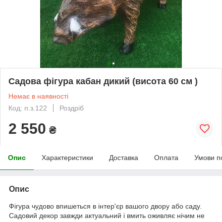
Садова фігура кабан дикий (висота 60 см )
Немає в наявності
Код: п.з.122
Роздріб
2 550
₴
Опис
Характеристики
Доставка
Оплата
Умови п
Опис
Фігура чудово впишеться в інтер'єр вашого двору або саду.
Садовий декор завжди актуальний і вмить оживляє нічим не