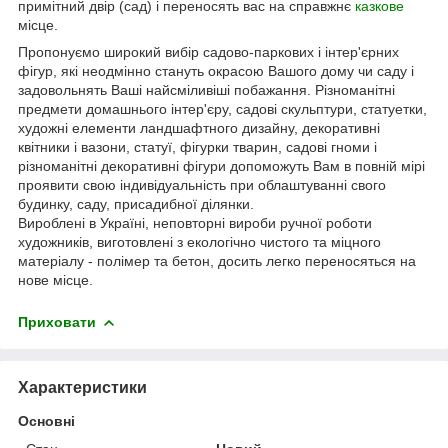
примітний двір (сад) і переносять вас на справжнє
казкове
місце.
Пропонуємо широкий вибір садово-паркових і інтер'єрних
фігур, які неодмінно стануть окрасою Вашого дому чи саду і
задовольнять Ваші найсміливіші побажання. Різноманітні
предмети домашнього інтер'єру, садові скульптури, статуетки,
художні елементи ландшафтного дизайну, декоративні
квітники і вазони, статуї, фігурки тварин, садові гноми і
різноманітні декоративні фігури допоможуть Вам в повній мірі
проявити свою індивідуальність при облаштуванні свого
будинку, саду, присадибної ділянки.
Вироблені в Україні, неповторні вироби ручної роботи
художників, виготовлені з екологічно чистого та міцного
матеріалу - полімер та бетон, досить легко переносяться на
нове місце.
Приховати
Характеристики
Основні