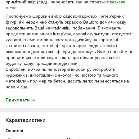
примітний двір (сад) і переносять вас на справжнє
казкове
місце.
Пропонуємо широкий вибір садово-паркових і інтер'єрних
фігур, які неодмінно стануть окрасою Вашого дому чи саду і
задовольнять Ваші найсміливіші побажання. Різноманітні
предмети домашнього інтер'єру, садові скульптури, статуетки,
художні елементи ландшафтного дизайну, декоративні
квітники і вазони, статуї, фігурки тварин, садові гноми і
різноманітні декоративні фігури допоможуть Вам в повній мірі
проявити свою індивідуальність при облаштуванні свого
будинку, саду, присадибної ділянки.
Вироблені в Україні, неповторні вироби ручної роботи
художників, виготовлені з екологічно чистого та міцного
матеріалу - полімер та бетон, досить легко переносяться на
нове місце.
Приховати
Характеристики
Основні