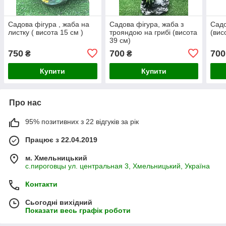
Садова фігура , жаба на
Садова фігура, жаба з
Садо
листку ( висота 15 см )
трояндою на грибі (висота
(вис
39 см)
750
700
700
₴
₴
Купити
Купити
Про нас
95% позитивних з 22 відгуків за рік
Працює з 22.04.2019
м. Хмельницький
с.пироговцы ул. центральная 3, Хмельницький, Україна
Контакти
Сьогодні вихідний
Показати весь графік роботи