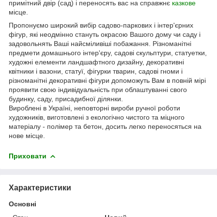
примітний двір (сад) і переносять вас на справжнє
казкове
місце.
Пропонуємо широкий вибір садово-паркових і інтер'єрних
фігур, які неодмінно стануть окрасою Вашого дому чи саду і
задовольнять Ваші найсміливіші побажання. Різноманітні
предмети домашнього інтер'єру, садові скульптури, статуетки,
художні елементи ландшафтного дизайну, декоративні
квітники і вазони, статуї, фігурки тварин, садові гноми і
різноманітні декоративні фігури допоможуть Вам в повній мірі
проявити свою індивідуальність при облаштуванні свого
будинку, саду, присадибної ділянки.
Вироблені в Україні, неповторні вироби ручної роботи
художників, виготовлені з екологічно чистого та міцного
матеріалу - полімер та бетон, досить легко переносяться на
нове місце.
Приховати
Характеристики
Основні