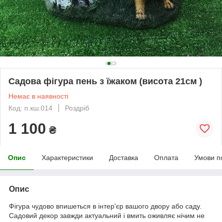
Садова фігура пень з їжаком (висота 21см )
Немає в наявності
Код: п.кш.014
Роздріб
1 100
₴
Опис
Характеристики
Доставка
Оплата
Умови п
Опис
Фігура чудово впишеться в інтер'єр вашого двору або саду.
Садовий декор завжди актуальний і вмить оживляє нічим не