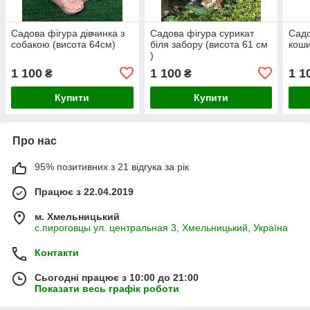
Садова фігура дівчинка з
Садова фігура сурикат
Садо
собакою (висота 64см)
біля забору (висота 61 см
коши
)
1 100
1 100
1 1
₴
₴
Купити
Купити
Про нас
95% позитивних з 21 відгука за рік
Працює з 22.04.2019
м. Хмельницький
с.пироговцы ул. центральная 3, Хмельницький, Україна
Контакти
Сьогодні працює з 10:00 до 21:00
Показати весь графік роботи